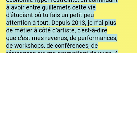
à avoir entre guillemets cette vie
d’étudiant où tu fais un petit peu
attention à tout. Depuis 2013, je n’ai plus
de métier à côté d’artiste, c’est-à-dire
que c’est mes revenus, de performances,
de workshops, de conférences, de
résidences qui me permettent de vivre. A
partir de 2019, que j’ai gagné quasiment
1500 euros par mois et c’était la
première fois de ma vie. Avant j’avais
une économie plutôt autour de 600, 700
euros mensuels par mes activités
artistiques.
[…]
CB : C’est le côté un peu sédimentaire, où
plus tu commences à diffuser ton travail,
plus il est diffusé. L’année précédente