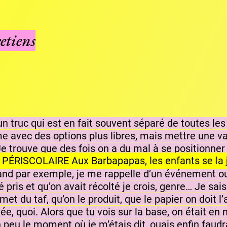
etiens
 un truc qui est en fait souvent séparé de toutes le
avec des options plus libres, mais mettre une vale
Je trouve que des fois on a du mal à se positionner en
e la jouent nature
ès, je ne sais pas si on l’a ressenti pareil mais m
and par exemple, je me rappelle d’un événement ou o
té pris et qu’on avait récolté je crois, genre… Je sais
u taf, qu’on le produit, que le papier on doit l’ach
ée, quoi. Alors que tu vois sur la base, on était en
n peu le moment où je m’étais dit, ouais enfin faudr