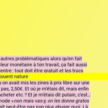
s autres problématiques alors qu’en fait
ur monétaire à ton travail, ça fait aussi
tre : tout doit être gratuit et les trucs
oi j’ai eu des moments où je me rendais
n avait mis les zines à prix libre sur une
 pas, 2,50€. Et où je m’étais dit, mais enfin
eter etc. ? Et je m’étais dit putain, c’est…
 mode «
non mais vas-y, on les donne gratos
ait peut-être pas non plus abuser quoi. Là,