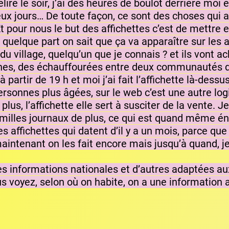
lire le soir, j’ai des heures de boulot derrière moi et
deux jours… De toute façon, ce sont des choses qui 
t pour nous le but des affichettes c’est de mettre
l quelque part on sait que ça va apparaître sur les
 du village, quelqu’un que je connais ? et ils vont a
ines, des échauffourées entre deux communautés de g
 à partir de 19 h et moi j’ai fait l’affichette là-dess
personnes plus âgées, sur le web c’est une autre lo
 plus, l’affichette elle sert à susciter de la vente
x milles journaux de plus, ce qui est quand même é
es affichettes qui datent d’il y a un mois, parce que 
aintenant on les fait encore mais jusqu’à quand, je
 des informations nationales et d’autres adaptée
ous voyez, selon où on habite, on a une information 