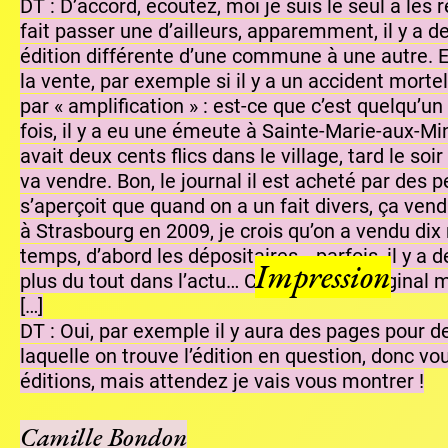
DT : D’accord, écoutez, moi je suis le seul à les re
fait passer une d’ailleurs, apparemment, il y a 
édition différente d’une commune à une autre. E
la vente, par exemple si il y a un accident morte
par « amplification » : est-ce que c’est quelqu’un
fois, il y a eu une émeute à Sainte-Marie-aux-M
avait deux cents flics dans le village, tard le soir
va vendre. Bon, le journal il est acheté par des 
s’aperçoit que quand on a un fait divers, ça vend
à Strasbourg en 2009, je crois qu’on a vendu di
temps, d’abord les dépositaires… parfois, il y a d
Impression
plus du tout dans l’actu… C’est assez marginal m
[…]
DT : Oui, par exemple il y aura des pages pour
laquelle on trouve l’édition en question, donc v
éditions, mais attendez je vais vous montrer !
Camille Bondon