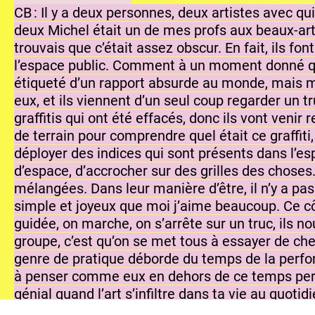
CB : Il y a deux personnes, deux artistes avec qui
deux Michel était un de mes profs aux beaux-arts
trouvais que c’était assez obscur. En fait, ils fo
l’espace public. Comment à un moment donné quel
étiqueté d’un rapport absurde au monde, mais moi
eux, et ils viennent d’un seul coup regarder un t
graffitis qui ont été effacés, donc ils vont venir 
de terrain pour comprendre quel était ce graffiti
déployer des indices qui sont présents dans l’espa
d’espace, d’accrocher sur des grilles des choses.
mélangées. Dans leur manière d’être, il n’y a pas
simple et joyeux que moi j’aime beaucoup. Ce cô
guidée, on marche, on s’arrête sur un truc, ils no
groupe, c’est qu’on se met tous à essayer de cher
genre de pratique déborde du temps de la perform
à penser comme eux en dehors de ce temps performa
génial quand l’art s’infiltre dans ta vie au quotid