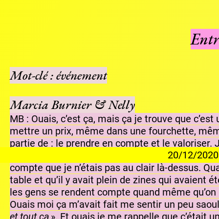
Entr
Mot-clé : événement
Marcia Burnier & Nelly
MB : Ouais, c’est ça, mais ça je trouve que c’est
mettre un prix, même dans une fourchette, même 
partie de : le prendre en compte et le valoriser. 
/2020 PÉRISCOLAIRE Aux Barbapapas, les enfants s
sont très chers et on est rémunérés au SMIC. Apr
compte que je n’étais pas au clair là-dessus. Qu
table et qu’il y avait plein de zines qui avaient é
les gens se rendent compte quand même qu’on met d
Ouais moi ça m’avait fait me sentir un peu saoul
et tout ça
». Et ouais je me rappelle que c’était u