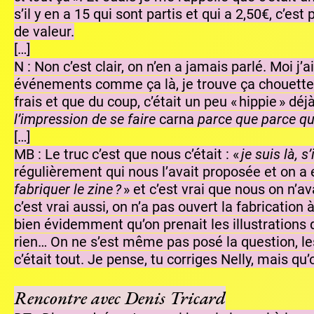
s’il y en a 15 qui sont partis et qui a 2,50€, c’
de valeur.
[…]
N : Non c’est clair, on n’en a jamais parlé. Moi j
événements comme ça là, je trouve ça chouette qu’
frais et que du coup, c’était un peu « hippie » d
l’impression de se faire
carna
parce que parce qu’o
[…]
MB : Le truc c’est que nous c’était : «
je suis là, s’
régulièrement qui nous l’avait proposée et on a
fabriquer le zine ?
» et c’est vrai que nous on n’av
c’est vrai aussi, on n’a pas ouvert la fabrication 
bien évidemment qu’on prenait les illustrations 
rien… On ne s’est même pas posé la question, le
c’était tout. Je pense, tu corriges Nelly, mais q
Rencontre avec Denis Tricard