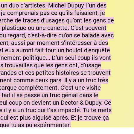
, un duo d’artistes. Michel Dupuy, l’un des
e comprenais pas ce qu’ils faisaient, je
cherche de traces d’usages qu’ont les gens de
 plastique ou une canette. C’est souvent
u regard, c’est-à-dire qu’on se balade avec
nnent, aussi par moment s’intéresser à des
, et eux auront fait tout un boulot d’enquête
nement politique... D’un seul coup ils vont
es trouvailles que les gens ont, d’usage
randes et ces petites histoires se trouvent
aiment comme deux gars. Il y a un truc très
mbarque complètement. C’est une visite
 fait il se passe un truc génial dans le
 seul coup on devient un Dector & Dupuy. Ce
il y a un truc qui t’as impacté. Tu te mets
ui est plus aiguisé après. Et je trouve ça
es que tu as pu expérimenter.