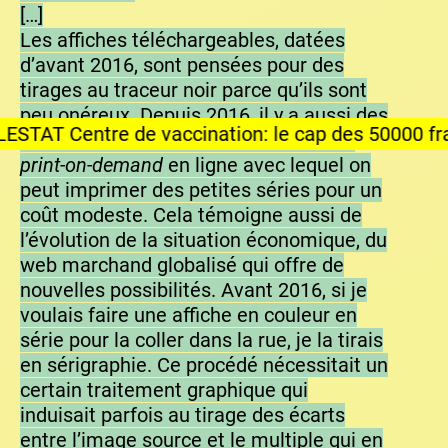
[…]
Les affiches téléchargeables, datées
d’avant 2016, sont pensées pour des
tirages au traceur noir parce qu’ils sont
peu onéreux. Depuis 2016, il y a aussi des
 vaccination: le cap des 50000 franchi
affiches couleurs ; c’est lié à l’essor du
print-on-demand
en ligne avec lequel on
peut imprimer des petites séries pour un
coût modeste. Cela témoigne aussi de
l’évolution de la situation économique, du
web marchand globalisé qui offre de
nouvelles possibilités. Avant 2016, si je
voulais faire une affiche en couleur en
série pour la coller dans la rue, je la tirais
en sérigraphie. Ce procédé nécessitait un
certain traitement graphique qui
induisait parfois au tirage des écarts
entre l’image source et le multiple qui en