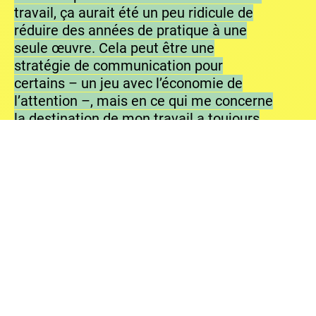
travail, ça aurait été un peu ridicule de
réduire des années de pratique à une
seule œuvre. Cela peut être une
stratégie de communication pour
certains – un jeu avec l’économie de
l’attention –, mais en ce qui me concerne
la destination de mon travail a toujours
été l’espace urbain et non le marché de
l’art. Je ne voulais surtout pas me
retrouver dans une situation où les
municipalités m’inviteraient pour réaliser
un
Tag Clouds
: la proposition se serait
déplacée vers le repeint hygiéniste de ce
qu’ils considèreraient comme des murs
de tags « moches ». Ainsi, à chaque fois
qu’on m’a demandé de réaliser cette
intervention dans le cadre d’un
programme, j’ai refusé. Et j’ai continué à