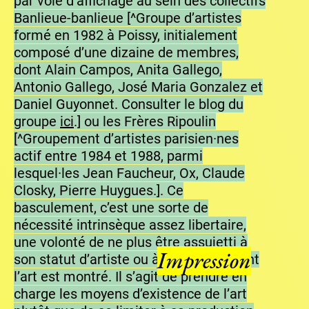
par voie d’affichage au sein des collectifs
Banlieue-banlieue [^Groupe d’artistes
formé en 1982 à Poissy, initialement
composé d’une dizaine de membres,
dont Alain Campos, Anita Gallego,
Antonio Gallego, José Maria Gonzalez et
Daniel Guyonnet. Consulter le blog du
groupe
ici
.] ou les Frères Ripoulin
[^Groupement d’artistes parisien·nes
actif entre 1984 et 1988, parmi
lesquel·les Jean Faucheur, Ox, Claude
Closky, Pierre Huygues.]. Ce
basculement, c’est une sorte de
nécessité intrinsèque assez libertaire,
une volonté de ne plus être assujetti à
Impression
son statut d’artiste ou à la manière dont
l’art est montré. Il s’agit de prendre en
charge les moyens d’existence de l’art