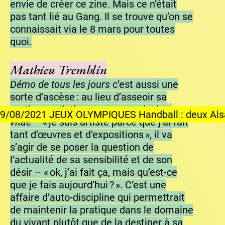
envie de créer ce zine. Mais ce n’était
pas tant lié au Gang. Il se trouve qu’on se
connaissait via le 8 mars pour toutes
quoi.
Mathieu Tremblin
Démo de tous les jours
c’est aussi une
sorte d’ascèse : au lieu d’asseoir sa
pratique artistique sur un
curriculum
X OLYMPIQUES Handball : deux Alsaciennes en or
vitae
– « je suis artiste parce que j’ai fait
tant d’œuvres et d’expositions », il va
s’agir de se poser la question de
l’actualité de sa sensibilité et de son
désir – « ok, j’ai fait ça, mais qu’est-ce
que je fais aujourd’hui ? ». C’est une
affaire d’auto-discipline qui permettrait
de maintenir la pratique dans le domaine
du vivant plutôt que de la destiner à sa