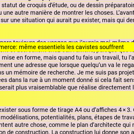
le statut de croquis d’étude, ou de dessin préparatoir
u une autre manière de montrer les choses. L’avant
ur une situation qui aurait pu exister, mais qui d
je pars toujours des usages que j’aurais moi-même d
ent et accrochent chez eux l’affiche, puisque que 
e mise en forme, mais quand tu fais un travail, tu l’
ment une adresse que lorsque quelqu’un va le regard
ans un mémoire de recherche. Je me suis pas projet
ées dans la rue à un moment donné si cela fait sen
serait plus vraisemblable que réalise directement l’
exister sous forme de tirage A4 ou d’affiches 4 × 3
: modélisations, potentialités, plans, étapes de trava
content autre chose, comme le plan d’architecte qui n
tion de construction. La construction lui donne son