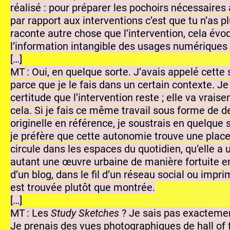
réalisé : pour préparer les pochoirs nécessaires à
par rapport aux interventions c’est que tu n’as p
raconte autre chose que l’intervention, cela évoqu
l’information intangible des usages numériques 
[…]
MT : Oui, en quelque sorte. J’avais appelé cette 
parce que je le fais dans un certain contexte. J
certitude que l’intervention reste ; elle va vra
cela. Si je fais ce même travail sous forme de d
originelle en référence, je soustrais en quelque 
je préfère que cette autonomie trouve une place d
circule dans les espaces du quotidien, qu’elle a
autant une œuvre urbaine de manière fortuite e
d’un blog, dans le fil d’un réseau social ou impr
est trouvée plutôt que montrée.
[…]
MT : Les
Study Sketches
? Je sais pas exactement 
Je prenais des vues photographiques de hall of