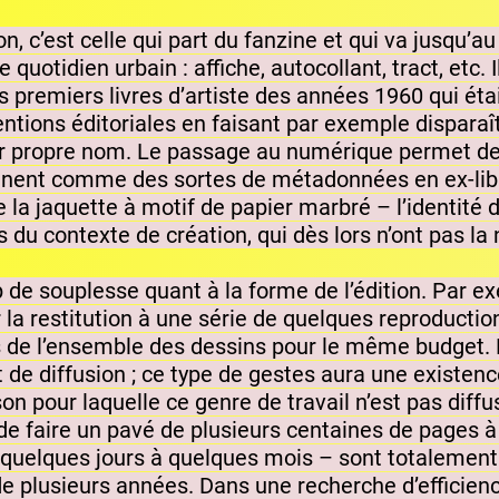
, c’est celle qui part du fanzine et qui va jusqu’au
uotidien urbain : affiche, autocollant, tract, etc. I
s premiers livres d’artiste des années 1960 qui étai
entions éditoriales en faisant par exemple disparaît
ur propre nom. Le passage au numérique permet de 
iennent comme des sortes de métadonnées en ex-lib
de la jaquette à motif de papier marbré – l’identité 
s du contexte de création, qui dès lors n’ont pas la
p de souplesse quant à la forme de l’édition. Par e
 la restitution à une série de quelques reproductions
 de l’ensemble des dessins pour le même budget. L’
 et de diffusion ; ce type de gestes aura une exis
on pour laquelle ce genre de travail n’est pas diffu
 de faire un pavé de plusieurs centaines de pages 
e quelques jours à quelques mois – sont totalement
de plusieurs années. Dans une recherche d’efficienc