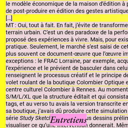
le modèle économique de la maison d’édition à 
de post-produire en édition des gestes artistiqu
[…]
MT : Oui, tout à fait. En fait, j’évite de transf
terrain urbain. C’est un des paradoxe de la perf
proposé des expériences à vivre. Mais, pour exis
pratique. Seulement, le marché s’est saisi de ce
plus souvent ce document-œuvre que l’œuvre immat
exceptions : le FRAC Lorraine, par exemple, acqu
l’expérience et le prévient de basculer dans celu
renseignent le processus créatif et le principe d
volet roulant de la boutique Colombier Optique e
centre culturel Colombier à Rennes. Au moment de
S/M/L/XL que la structure éditait et qui consist
tags, et au verso tu avais la version transcrite e
sa boutique, j’avais dû produire cette simulation
Entretiens
série
Study Sketches
, ce sont tous dessins préli
visualiser ce qu’une intervention donnerait. Même 