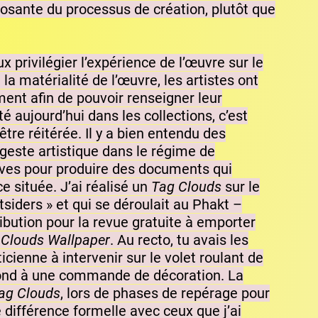
osante du processus de création, plutôt que
x privilégier l’expérience de l’œuvre sur le
a matérialité de l’œuvre, les artistes ont
ment afin de pouvoir renseigner leur
 aujourd’hui dans les collections, c’est
re réitérée. Il y a bien entendu des
 geste artistique dans le régime de
atives pour produire des documents qui
e située. J’ai réalisé un
Tag Clouds
sur le
siders » et qui se déroulait au Phakt –
ribution pour la revue gratuite à emporter
 Clouds Wallpaper
. Au recto, tu avais les
icienne à intervenir sur le volet roulant de
ond à une commande de décoration. La
ag Clouds
, lors de phases de repérage pour
de différence formelle avec ceux que j’ai