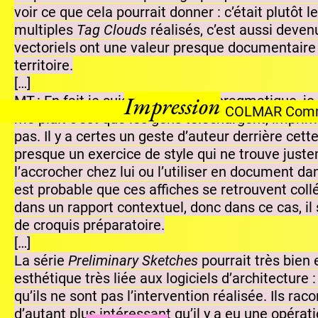
voir ce que cela pourrait donner : c’était plutôt 
multiples
Tag Clouds
réalisés, c’est aussi deven
vectoriels ont une valeur presque documentaire s
territoire.
[…]
Impression
MT : En fait je suis toujours très pragmatique, 
sentiels les cavistes souffrent
me plaît c’est que les gens téléchargent, imprim
pas. Il y a certes un geste d’auteur derrière cett
presque un exercice de style qui ne trouve juste
l’accrocher chez lui ou l’utiliser en document d
est probable que ces affiches se retrouvent coll
dans un rapport contextuel, donc dans ce cas, il 
de croquis préparatoire.
[…]
La série
Preliminary Sketches
pourrait très bien 
esthétique très liée aux logiciels d’architecture 
qu’ils ne sont pas l’intervention réalisée. Ils ra
d’autant plus intéressant qu’il y a eu une opéra