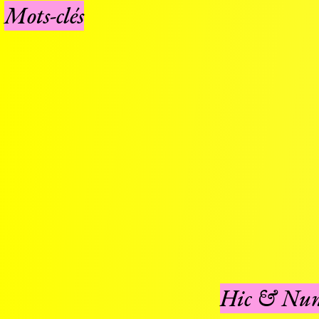
Mots-clés
Hic & Nunc