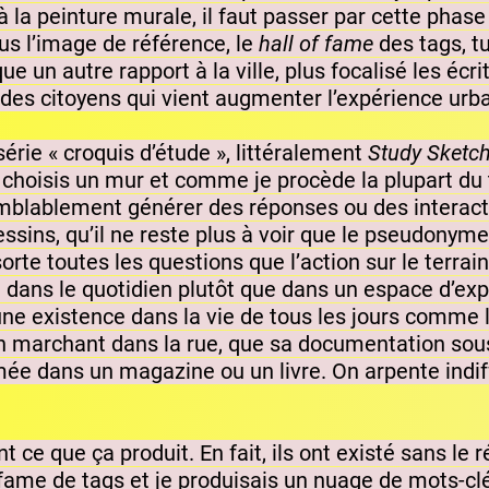
 la peinture murale, il faut passer par cette phase d
lus l’image de référence, le
hall of fame
des tags, t
e un autre rapport à la ville, plus focalisé les écr
des citoyens qui vient augmenter l’expérience urba
série « croquis d’étude », littéralement
Study Sketc
e choisis un mur et comme je procède la plupart du 
isemblablement générer des réponses ou des interac
essins, qu’il ne reste plus à voir que le pseudonyme
sorte toutes les questions que l’action sur le terra
ans le quotidien plutôt que dans un espace d’exposit
 une existence dans la vie de tous les jours comme l
n marchant dans la rue, que sa documentation sous
imée dans un magazine ou un livre. On arpente indif
ce que ça produit. En fait, ils ont existé sans le r
 fame de tags et je produisais un nuage de mots-c