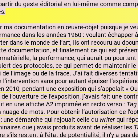
partir du geste éditorial en lui-même comme comp
es.
ormer ma documentation en œuvre-objet puisque je veu
ormance dans les années 1960 : voulant échapper à l
ter dans le monde de l’art, ils ont recouru au docu
tte documentation, et finalement ce qui est présenté
érielle, la performance, qui aurait pu pourtant êt
iert des protocoles, ce qui permet de maintenir le
i de l’image ou de la trace. J’ai fait diverses tent
e l’intervention sans pour autant épuiser l’expérienc
n 2010, pendant une exposition qui s’appelait « Out
 l’ouverture de l’exposition, j’avais fait une cont
ait en une affiche A2 imprimée en recto verso :
Tag
n nuage de mots. Pour obtenir l’autorisation de l’opt
 ; une démarche qui rejouait celle du
writer
qui rép
minaires que j’avais produits avant de réaliser les
T
s’ils restent à l’état de potentialité, il n’y a pas 