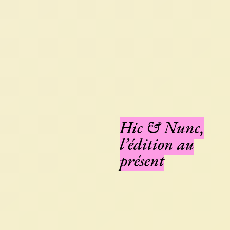
Hic & Nunc,
l’édition au
présent