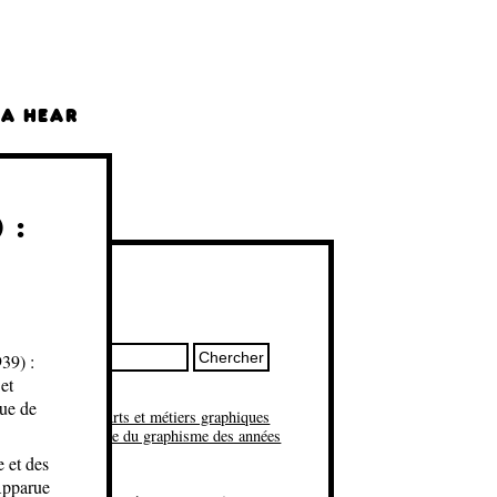
LA HEAR
 :
l
rter
os / crédits
39) :
et
es récents
ue de
tion « La revue Arts et métiers graphiques
1939) : Une vitrine du graphisme des années
»
e et des
Print
 Apparue