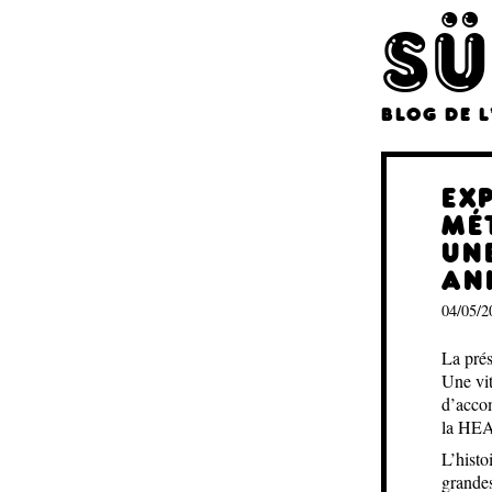
SÜ
BLOG DE 
EX
MÉ
UN
AN
04/05/2
La prés
Une vit
d’acco
la HE
L’histo
grandes