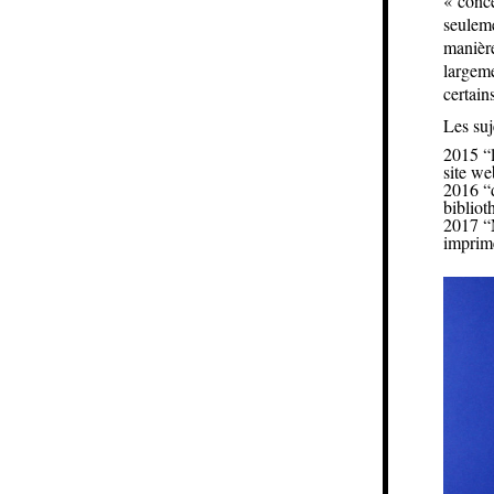
« conce
seuleme
manière
largeme
certain
Les suj
2015 “l
site we
2016 “d
bibliot
2017 “M
imprimé