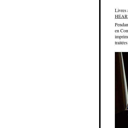
Livres 
HEAR
Pendant
en Com
imprimé
traitée