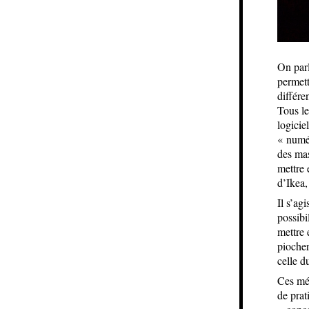
On parl
permett
différe
Tous le
logicie
« numér
des mas
mettre 
d’Ikea,
Il s’ag
possibi
mettre 
piocher
celle d
Ces mét
de prat