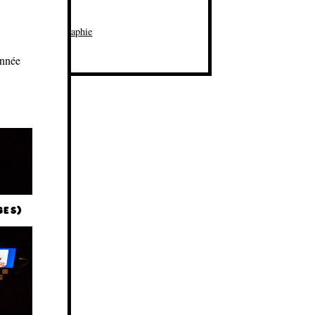
e Mineur archives
er des icônes
rnal de la Photographie
ox
année
GES)