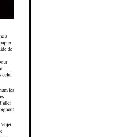
me à
papier.
aide de
pour
de
s celui
imum les
les
’aller
joignent
’objet
de