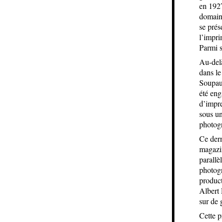
en 1927
domaine
se prés
l’impri
Parmi 
Au-delà
dans le
Soupau
été eng
d’impre
sous un
photog
Ce dern
magazin
parallè
photogr
product
Albert
sur de 
Cette p