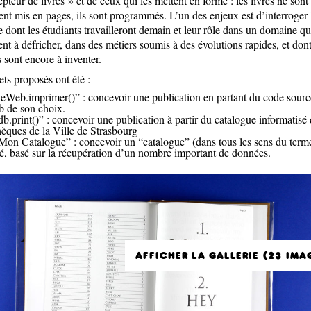
pteur de livres » et de ceux qui les mettent en forme : les livres ne sont
nt mis en pages, ils sont programmés. L’un des enjeux est d’interroger 
 dont les étudiants travailleront demain et leur rôle dans un domaine qui
nt à défricher, dans des métiers soumis à des évolutions rapides, et don
s sont encore à inventer.
ets proposés ont été :
eWeb.imprimer()” : concevoir une publication en partant du code sourc
b de son choix.
b.print()” : concevoir une publication à partir du catalogue informatisé
hèques de la Ville de Strasbourg
on Catalogue” : concevoir un “catalogue” (dans tous les sens du term
, basé sur la récupération d’un nombre important de données.
AFFICHER LA GALLERIE (23 IMA