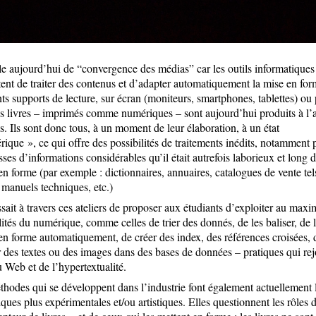
e aujourd’hui de “convergence des médias” car les outils informatiques
ent de traiter des contenus et d’adapter automatiquement la mise en for
nts supports de lecture, sur écran (moniteurs, smartphones, tablettes) ou 
s livres – imprimés comme numériques – sont aujourd’hui produits à l’
ls. Ils sont donc tous, à un moment de leur élaboration, à un état
ique », ce qui offre des possibilités de traitements inédits, notamment 
ses d’informations considérables qu’il était autrefois laborieux et long 
en forme (par exemple : dictionnaires, annuaires, catalogues de vente tel
 manuels techniques, etc.)
issait à travers ces ateliers de proposer aux étudiants d’exploiter au max
lités du numérique, comme celles de trier des donnés, de les baliser, de 
en forme automatiquement, de créer des index, des références croisées, d
 des textes ou des images dans des bases de données – pratiques qui re
u Web et de l’hypertextualité.
hodes qui se développent dans l’industrie font également actuellement l
iques plus expérimentales et/ou artistiques. Elles questionnent les rôles 