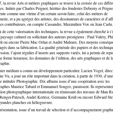
Graphi
, la revue Arts et métiers graphiques se trouve à la croisée de ces différ
Pre pos
s. Initiée par Charles Peignot, héritier des fonderies Deberny et Peignot
À prop
ente comme une vitrine d’un certain savoir-faire, celui des métiers de
Paulin
merie, et a pu agréger des artistes, des dessinateurs de caractères et d’aff
1/ Blo
ses contributeurs, on compte Cassandre, Maximilien Vox ou Jean Carlu.
ADW*
 de cette valorisation des techniques, la revue a également cherché à s’i
Le blo
 paysage culturel en sollicitant des auteurs prestigieux : Paul Valéry, Ph
Many s
lt ou encore Pierre Mac Orlan et André Malraux. Des moyens conséque
Pointy
agés dans sa fabrication. La qualité générale des papiers et des techniq
2/ Rev
ssion, l’ajout régulier d’inserts aux supports variés, lui a permis de repr
Design
e forme luxueuse, les domaines de l’édition, des arts graphiques et de l
rosab
raphie.
Strabi
ier médium a connu un développement particulier. Lucien Vogel, direc
Tombo
e Vu, a joué un rôle important dans la création, à partir de 1930, d’une
3/ Sit
le intitulée Photographie. Dix albums issus d’une coopération avec les
Eye M
aphes Maurice Tabard et Emmanuel Sougez, paraissent. Ils représenten
ion photographique internationale en réunissant des travaux de Man Ra
4/ Blo
 Renger-Patzsch, André Kertész, Germaine Krull ou encore Edward Ste
Atelier
grandes planches en héliogravure.
Atelie
From
résentation, issue d’un travail de sélection et d’accompagnement graph