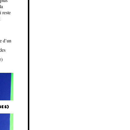
 plus
la
 reste
t
e d’un
 des
e)
GES)