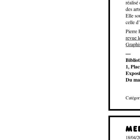
réalisé
des art
Elle so
celle d
Pierre 
revue 
Graphi
—
Biblio
1, Pla
Exposi
Du mar
Catégor
ME
18/04/2