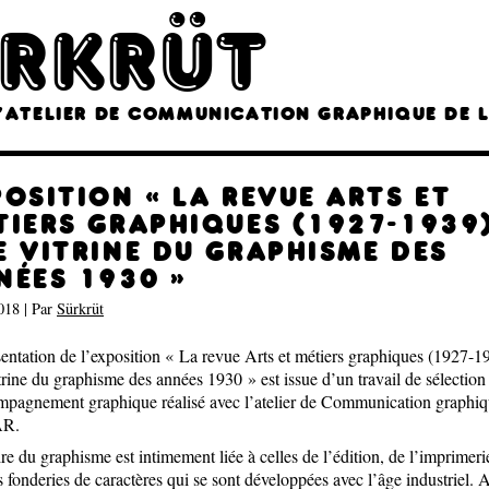
RKRÜT
L’ATELIER DE COMMUNICATION GRAPHIQUE DE 
POSITION « LA REVUE ARTS ET
TIERS GRAPHIQUES (1927-1939)
E VITRINE DU GRAPHISME DES
Accuei
NÉES 1930 »
Sürkrü
018
| Par
Sürkrüt
À prop
entation de l’exposition « La revue Arts et métiers graphiques (1927-19
rine du graphisme des années 1930 » est issue d’un travail de sélection 
Articl
mpagnement graphique réalisé avec l’atelier de Communication graphiq
Exposi
AR.
(1927-
1930 
ire du graphisme est intimement liée à celles de l’édition, de l’imprimeri
Media 
 fonderies de caractères qui se sont développées avec l’âge industriel.