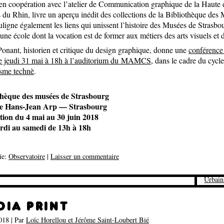
Great S
 en coopération avec l’atelier de Communication graphique de la Haute 
s du Rhin, livre un aperçu inédit des collections de la Bibliothèque des
5/ Blo
uligne également les liens qui unissent l’histoire des Musées de Strasbo
booklet
’une école dont la vocation est de former aux métiers des arts visuels et d
Motto 
Ponant, historien et critique du design graphique, donne une
conférence 
6/ Gal
Gurafi
le jeudi 31 mai à 18h à l’auditorium du MAMCS
, dans le cadre du cycle
sme technè
.
7/ Aut
Design
Design
thèque des musées de Strasbourg
Ecogex
ce Hans-Jean Arp — Strasbourg
Index 
tion du 4 mai au 30 juin 2018
Le der
di au samedi de 13h à 18h
Le tier
Readi
ie:
Observatoire
|
Laisser un commentaire
Type R
Typefo
Urbain
8/ Le 
DIA PRINT
2 ou 3
ADW*
018
| Par
Loïc Horellou
et
Jérôme Saint-Loubert Bié